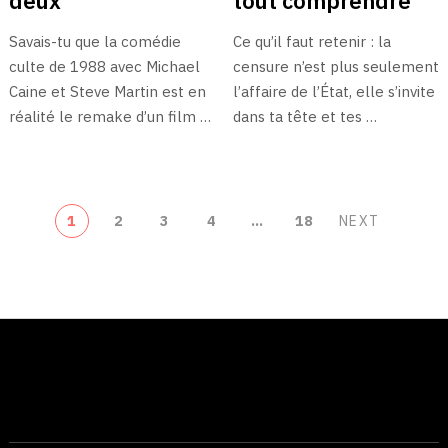
deux
tout comprendre
Savais-tu que la comédie
Ce qu’il faut retenir : la
culte de 1988 avec Michael
censure n’est plus seulement
Caine et Steve Martin est en
l’affaire de l’État, elle s’invite
réalité le remake d’un film …
dans ta tête et tes …
NAVIGATION
1
2
3
4
…
18
NEXT
DES
ARTICLES