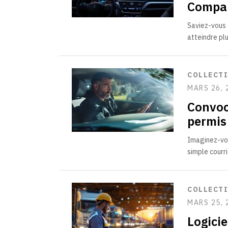
Compare
Saviez-vous 
atteindre plu
COLLECT
MARS 26, 
Convoc
permis
Imaginez-vou
simple courr
COLLECT
MARS 25, 
Logicie