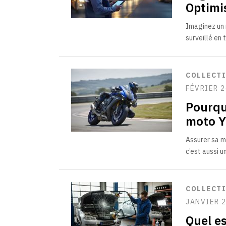
Optimis
Imaginez un 
surveillé en 
COLLECT
FÉVRIER 2
Pourqu
moto 
Assurer sa m
c’est aussi u
COLLECT
JANVIER 2
Quel e