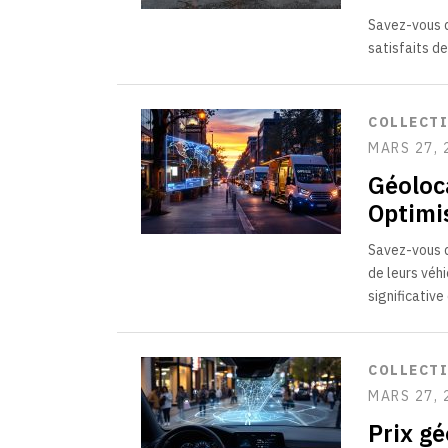
Savez-vous 
satisfaits d
COLLECT
MARS 27, 
Géoloca
Optimis
Savez-vous q
de leurs véh
significative
COLLECT
MARS 27, 
Prix gé