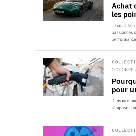
Achat 
les poi
L’acquisitio
passionnés d
performance
COLLECT
OCTOBRE 
Pourquo
pour u
Dans un mond
s’impose com
COLLECT