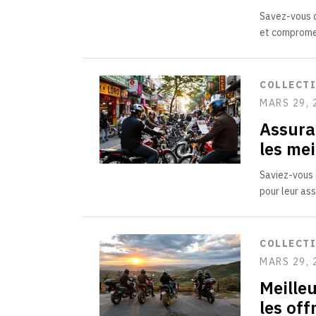
Savez-vous qu
et compromet
COLLECT
MARS 29, 
Assura
les me
Saviez-vous 
pour leur as
COLLECT
MARS 29, 
Meille
les off