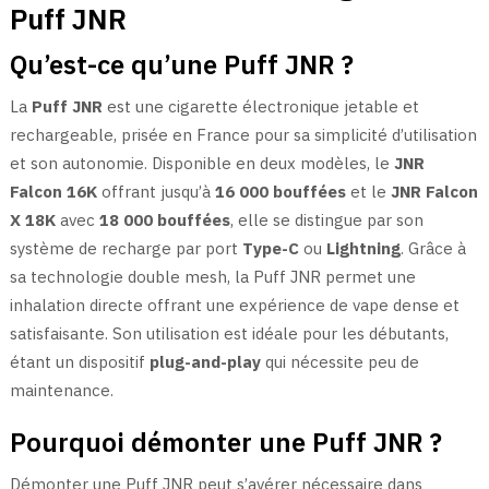
Puff JNR
Qu’est-ce qu’une Puff JNR ?
La
Puff JNR
est une cigarette électronique jetable et
rechargeable, prisée en France pour sa simplicité d’utilisation
et son autonomie. Disponible en deux modèles, le
JNR
Falcon 16K
offrant jusqu’à
16 000 bouffées
et le
JNR Falcon
X 18K
avec
18 000 bouffées
, elle se distingue par son
système de recharge par port
Type-C
ou
Lightning
. Grâce à
sa technologie double mesh, la Puff JNR permet une
inhalation directe offrant une expérience de vape dense et
satisfaisante. Son utilisation est idéale pour les débutants,
étant un dispositif
plug-and-play
qui nécessite peu de
maintenance.
Pourquoi démonter une Puff JNR ?
Démonter une Puff JNR peut s’avérer nécessaire dans