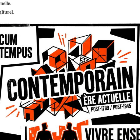
nelle
.
lturel
.