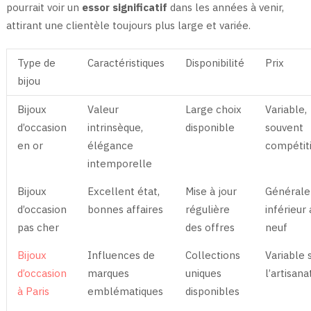
pourrait voir un
essor significatif
dans les années à venir,
attirant une clientèle toujours plus large et variée.
Type de
Caractéristiques
Disponibilité
Prix
bijou
Bijoux
Valeur
Large choix
Variable,
d’occasion
intrinsèque,
disponible
souvent
en or
élégance
compétiti
intemporelle
Bijoux
Excellent état,
Mise à jour
Général
d’occasion
bonnes affaires
régulière
inférieur 
pas cher
des offres
neuf
Bijoux
Influences de
Collections
Variable 
d’occasion
marques
uniques
l’artisana
à Paris
emblématiques
disponibles