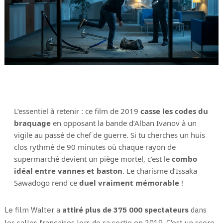
L’essentiel à retenir : ce film de 2019
casse les codes du
braquage
en opposant la bande d’Alban Ivanov à un
vigile au passé de chef de guerre. Si tu cherches un huis
clos rythmé de 90 minutes où chaque rayon de
supermarché devient un piège mortel, c’est le
combo
idéal entre vannes et baston
. Le charisme d’Issaka
Sawadogo rend ce
duel vraiment mémorable
!
Le film Walter a
attiré plus de 375 000 spectateurs
dans
les salles françaises lors de sa sortie en 2019. C’est un score