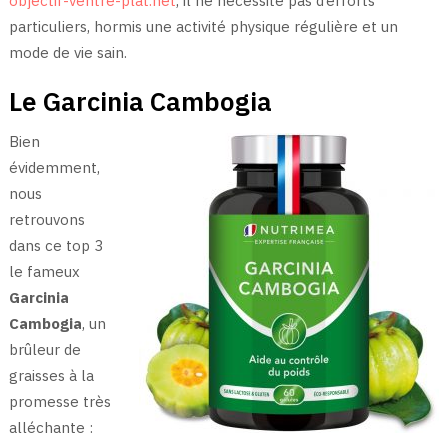
objectif-ventre-plat.net
, il ne nécessite pas d’efforts
particuliers, hormis une activité physique régulière et un
mode de vie sain.
Le Garcinia Cambogia
Bien
évidemment,
nous
retrouvons
dans ce top 3
le fameux
Garcinia
Cambogia
, un
brûleur de
graisses à la
promesse très
alléchante :