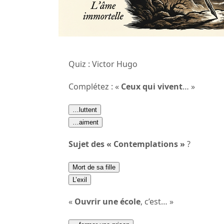
Quiz : Victor Hugo
Complétez : «
Ceux qui vivent
… »
…luttent
…aiment
Sujet des « Contemplations »
?
Mort de sa fille
L’exil
«
Ouvrir une école
, c’est… »