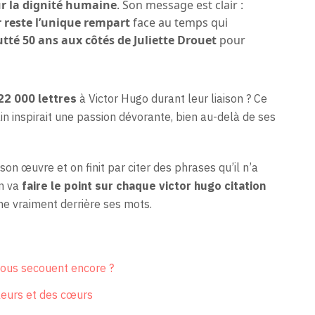
r la dignité humaine
. Son message est clair :
r reste l’unique rempart
face au temps qui
utté 50 ans aux côtés de Juliette Drouet
pour
22 000 lettres
à Victor Hugo durant leur liaison ? Ce
ain inspirait une passion dévorante, bien au-delà de ses
son œuvre et on finit par citer des phrases qu’il n’a
on va
faire le point sur chaque victor hugo citation
e vraiment derrière ses mots.
 nous secouent encore ?
fleurs et des cœurs