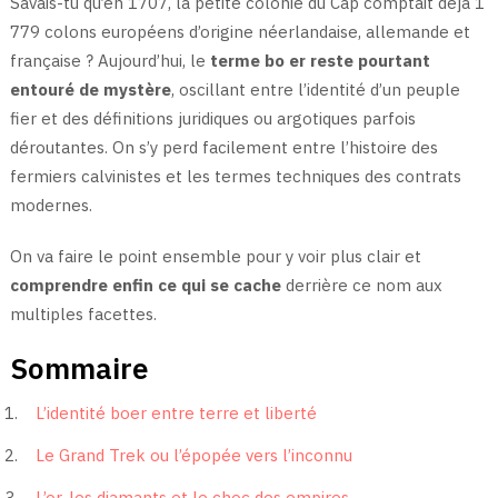
Savais-tu qu’en 1707, la petite colonie du Cap comptait déjà 1
779 colons européens d’origine néerlandaise, allemande et
française ? Aujourd’hui, le
terme bo er reste pourtant
entouré de mystère
, oscillant entre l’identité d’un peuple
fier et des définitions juridiques ou argotiques parfois
déroutantes. On s’y perd facilement entre l’histoire des
fermiers calvinistes et les termes techniques des contrats
modernes.
On va faire le point ensemble pour y voir plus clair et
comprendre enfin ce qui se cache
derrière ce nom aux
multiples facettes.
Sommaire
L’identité boer entre terre et liberté
Le Grand Trek ou l’épopée vers l’inconnu
L’or, les diamants et le choc des empires