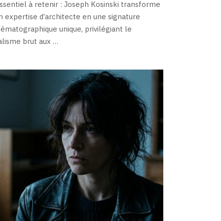
essentiel à retenir : Joseph Kosinski transforme
n expertise d’architecte en une signature
nématographique unique, privilégiant le
alisme brut aux …