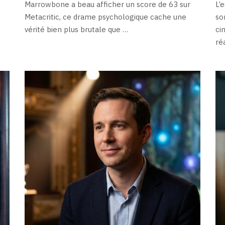
Marrowbone a beau afficher un score de 63 sur
L’
Metacritic, ce drame psychologique cache une
so
vérité bien plus brutale que …
ci
ré