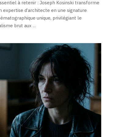
essentiel à retenir : Joseph Kosinski transforme
n expertise d’architecte en une signature
nématographique unique, privilégiant le
alisme brut aux …