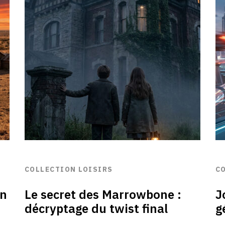
COLLECTION LOISIRS
C
on
Le secret des Marrowbone :
J
décryptage du twist final
g