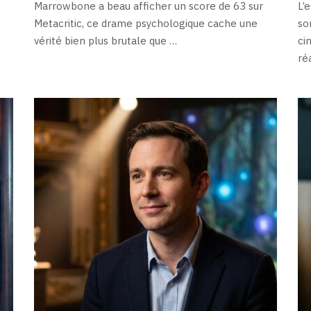
Marrowbone a beau afficher un score de 63 sur
L’
Metacritic, ce drame psychologique cache une
so
vérité bien plus brutale que …
ci
ré