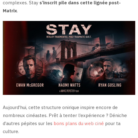
complexes. Stay
s’inscrit pile dans cette lignée post-
Matrix
.
Aujourd’hui, cette structure onirique inspire encore de
nombreux cinéastes. Prêt à tenter l’expérience ? Déniche
d’autres pépites sur les
bons plans du web ciné
pour ta
culture.